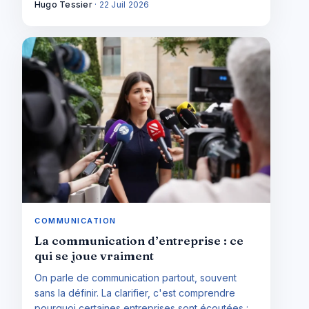
justifie.
Hugo Tessier
·
22 Juil 2026
COMMUNICATION
La communication d’entreprise : ce
qui se joue vraiment
On parle de communication partout, souvent
sans la définir. La clarifier, c'est comprendre
pourquoi certaines entreprises sont écoutées :