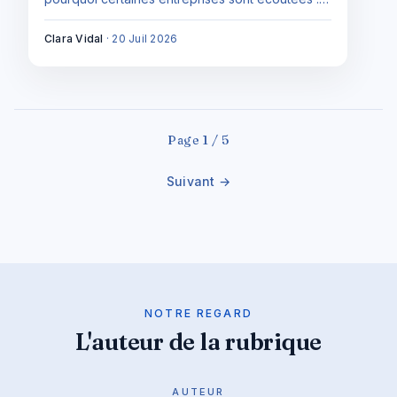
message clair, cible définie, bons canaux et
vraie écoute.
Clara Vidal
·
20 Juil 2026
Page 1 / 5
Suivant →
NOTRE REGARD
L'auteur de la rubrique
AUTEUR