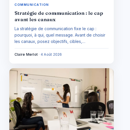
COMMUNICATION
Stratégie de communication : le cap
avant les canaux
La stratégie de communication fixe le cap :
pourquoi, à qui, quel message. Avant de choisir
les canaux, posez objectifs, cibles,
positionnement et message — la méthode pas à
pas pour une petite structure.
Claire Merlot
·
4 Août 2026