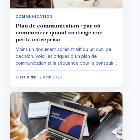
COMMUNICATION
Plan de communication : par où
commencer quand on dirige une
petite entreprise
Moins un document administratif qu'un outil de
décision. Voici les briques d'un plan de
communication et la séquence pour le construire
vous-même, sans agence et sans vous
disperser.
Clara Vidal
·
2 Août 2026