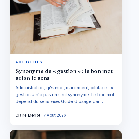
ACTUALITÉS
Synonyme de « gestion » : le bon mot
selon le sens
Administration, gérance, maniement, pilotage : «
gestion » n'a pas un seul synonyme. Le bon mot
dépend du sens visé. Guide d'usage par
contexte et registre, avec les faux synonymes à
éviter.
Claire Merlot
·
7 Août 2026