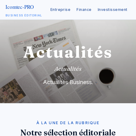
Entreprise
Finance
Investissement
C
BUSINESS ÉDITORIAL
Aller
au
contenu
Actualités
Actualités
Actualités Business.
À LA UNE DE LA RUBRIQUE
Notre sélection éditoriale