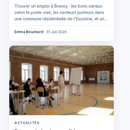
Trouver un emploi à Brunoy : les bons canaux
selon le poste visé, les secteurs porteurs dans
une commune résidentielle de l'Essonne, et une
méthode pour chercher en local comme à
l'échelle du bassin.
Emma Bouchard
·
31 Juil 2026
ACTUALITÉS