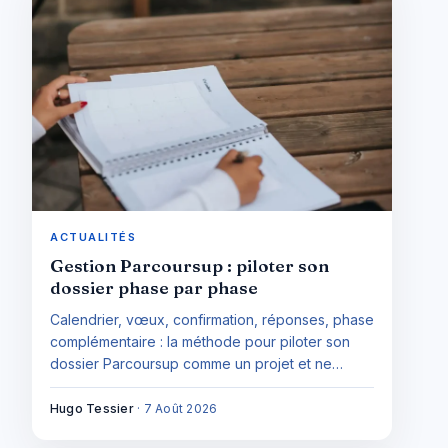
ACTUALITÉS
Gestion Parcoursup : piloter son
dossier phase par phase
Calendrier, vœux, confirmation, réponses, phase
complémentaire : la méthode pour piloter son
dossier Parcoursup comme un projet et ne
perdre aucune place par oubli.
Hugo Tessier
·
7 Août 2026