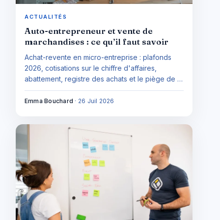
ACTUALITÉS
Auto-entrepreneur et vente de
marchandises : ce qu’il faut savoir
Achat-revente en micro-entreprise : plafonds
2026, cotisations sur le chiffre d'affaires,
abattement, registre des achats et le piège de la
marge qui décide de votre rentabilité réelle. Le
guide complet de la vente de marchandises en
Emma Bouchard
·
26 Juil 2026
auto-entrepreneur.