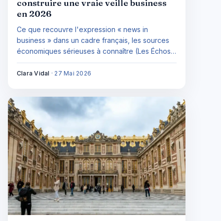
construire une vraie veille business
en 2026
Ce que recouvre l'expression « news in
business » dans un cadre français, les sources
économiques sérieuses à connaître (Les Échos,
Reuters, INSEE, Bloomberg, Bpifrance Le Lab) et
une méthode de veille en trois cercles qui tient
Clara Vidal
·
27 Mai 2026
dans la semaine.