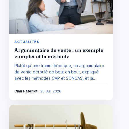
ACTUALITÉS
Argumentaire de vente : un exemple
complet et la méthode
Plutôt qu'une trame théorique, un argumentaire
de vente déroulé de bout en bout, expliqué
avec les méthodes CAP et SONCAS, et la
méthode pour bâtir le vôtre sur n'importe quel
produit.
Claire Merlot
·
20 Juil 2026