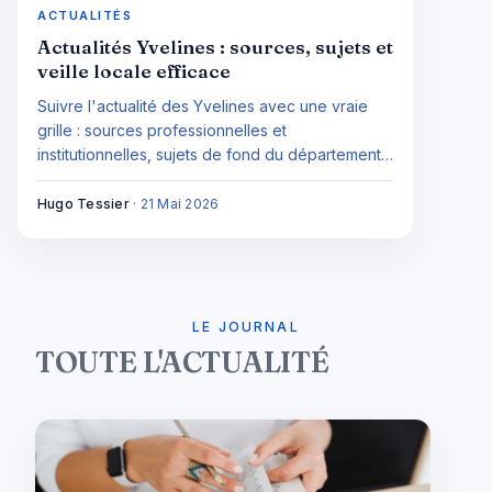
ACTUALITÉS
Actualités Yvelines : sources, sujets et
veille locale efficace
Suivre l'actualité des Yvelines avec une vraie
grille : sources professionnelles et
institutionnelles, sujets de fond du département
(mobilité, logement, héritage JO 2024) et veille
selon votre profil (citoyen, entreprise,
Hugo Tessier
·
21 Mai 2026
journaliste, élu).
LE JOURNAL
TOUTE L'ACTUALITÉ