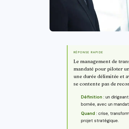
RÉPONSE RAPIDE
Le management de transi
mandaté pour piloter une
une durée délimitée et ave
se contente pas de rec
Définition
: un dirigean
bornée, avec un mandat c
Quand
: crise, transfor
projet stratégique.