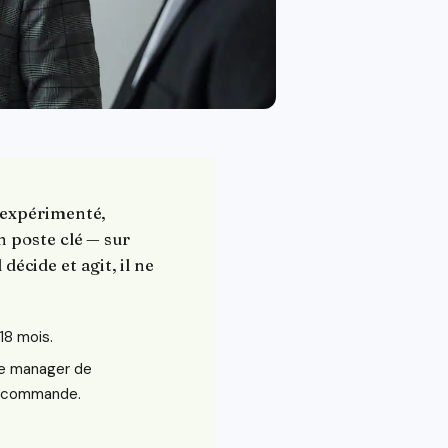
 expérimenté,
n poste clé — sur
décide et agit, il ne
18 mois.
le manager de
 recommande.