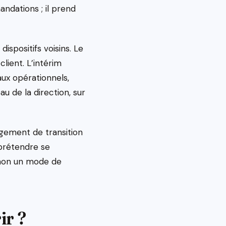
ndations ; il prend
spositifs voisins. Le
client. L’intérim
aux opérationnels,
u de la direction, sur
gement de transition
prétendre se
, non un mode de
ir ?