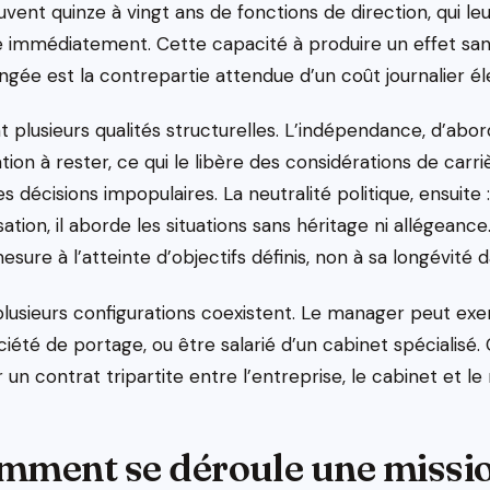
vent quinze à vingt ans de fonctions de direction, qui l
 immédiatement. Cette capacité à produire un effet sa
gée est la contrepartie attendue d’un coût journalier él
ent plusieurs qualités structurelles. L’indépendance, d’abo
tion à rester, ce qui le libère des considérations de carriè
décisions impopulaires. La neutralité politique, ensuite :
sation, il aborde les situations sans héritage ni allégeance.
mesure à l’atteinte d’objectifs définis, non à sa longévité d
 plusieurs configurations coexistent. Le manager peut ex
iété de portage, ou être salarié d’un cabinet spécialisé
 un contrat tripartite entre l’entreprise, le cabinet et l
mment se déroule une missio