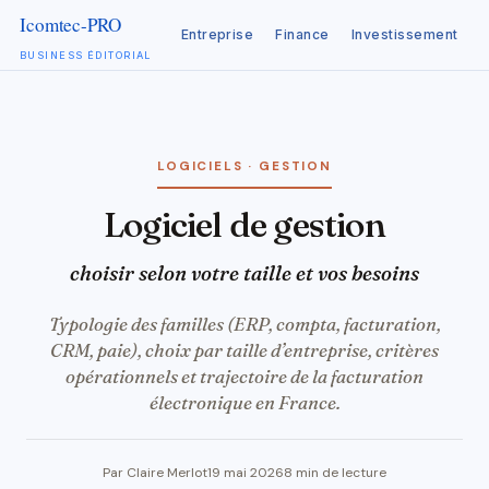
Entreprise
Finance
Investissement
C
BUSINESS ÉDITORIAL
Aller
au
contenu
LOGICIELS · GESTION
Logiciel de gestion
choisir selon votre taille et vos besoins
Typologie des familles (ERP, compta, facturation,
CRM, paie), choix par taille d’entreprise, critères
opérationnels et trajectoire de la facturation
électronique en France.
Par Claire Merlot
19 mai 2026
8 min de lecture