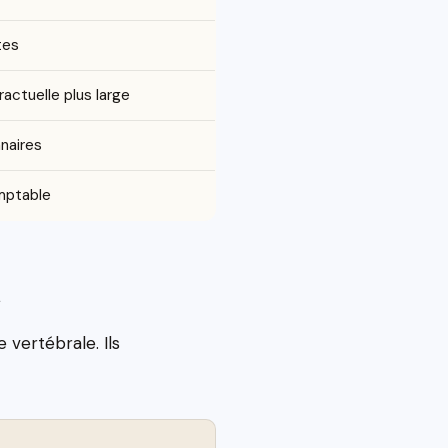
tes
ractuelle plus large
nnaires
mptable
x
 vertébrale. Ils