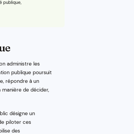
é publique,
que
on administre les
ation publique poursuit
ue, répondre à un
la manière de décider,
ublic désigne un
de piloter ces
ilise des