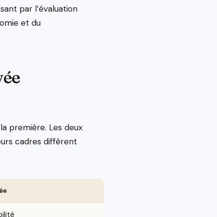
sant par l’évaluation
onomie et du
vée
 la première. Les deux
eurs cadres diffèrent
ée
ilité