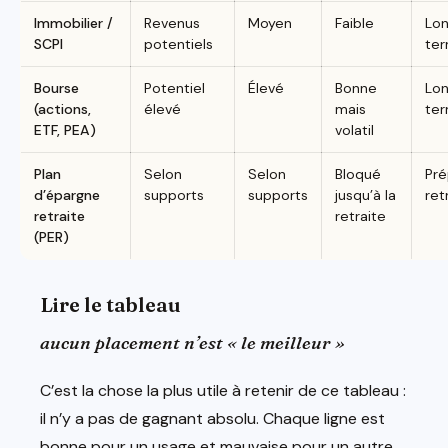
Immobilier /
Revenus
Moyen
Faible
Lo
SCPI
potentiels
te
Bourse
Potentiel
Élevé
Bonne
Lo
(actions,
élevé
mais
te
ETF, PEA)
volatil
Plan
Selon
Selon
Bloqué
Pré
d’épargne
supports
supports
jusqu’à la
ret
retraite
retraite
(PER)
Lire le tableau
aucun placement n’est « le meilleur »
C’est la chose la plus utile à retenir de ce tableau :
il n’y a pas de gagnant absolu. Chaque ligne est
bonne pour un usage et mauvaise pour un autre.