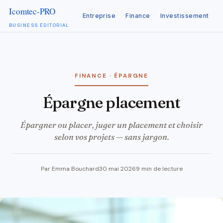
Entreprise
Finance
Investissement
C
BUSINESS ÉDITORIAL
Aller
au
contenu
FINANCE · ÉPARGNE
épargne placement
Épargner ou placer, juger un placement et choisir
selon vos projets — sans jargon.
Par Emma Bouchard
30 mai 2026
9 min de lecture