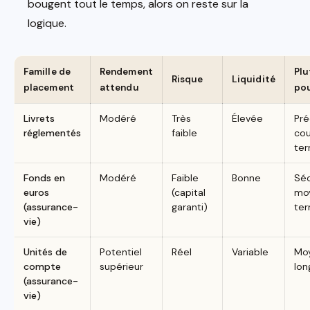
bougent tout le temps, alors on reste sur la
logique.
Famille de
Rendement
Plu
Risque
Liquidité
placement
attendu
po
Livrets
Modéré
Très
Élevée
Pré
réglementés
faible
cou
te
Fonds en
Modéré
Faible
Bonne
Séc
euros
(capital
mo
(assurance-
garanti)
te
vie)
Unités de
Potentiel
Réel
Variable
Mo
compte
supérieur
lon
(assurance-
vie)