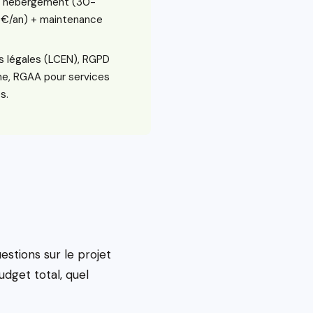
 + hébergement (30-
 €/an) + maintenance
s légales (LCEN), RGPD
e, RGAA pour services
s.
stions sur le projet
budget total, quel