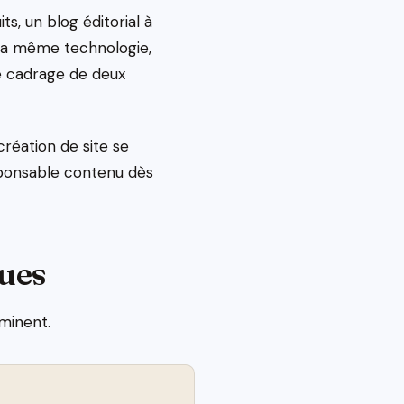
s, un blog éditorial à
i la même technologie,
e cadrage de deux
réation de site se
sponsable contenu dès
ques
minent.