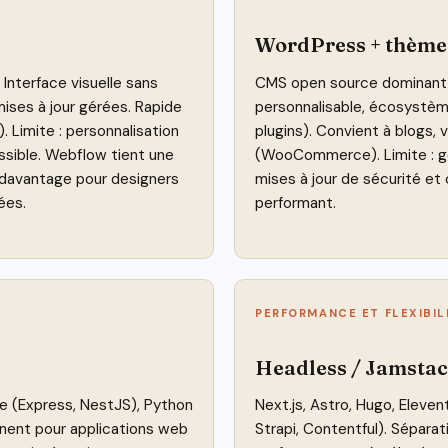
WordPress + thème
Interface visuelle sans
CMS open source dominant
ises à jour gérées. Rapide
personnalisable, écosystè
). Limite : personnalisation
plugins). Convient à blogs,
ssible. Webflow tient une
(WooCommerce). Limite : gé
, davantage pour designers
mises à jour de sécurité et 
ées.
performant.
PERFORMANCE ET FLEXIBIL
Headless / Jamsta
e (Express, NestJS), Python
Next.js, Astro, Hugo, Eleve
tinent pour applications web
Strapi, Contentful). Sépara