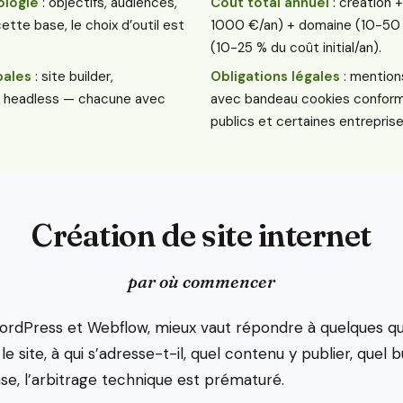
ologie
: objectifs, audiences,
Coût total annuel
: création
tte base, le choix d’outil est
1000 €/an) + domaine (10-50
(10-25 % du coût initial/an).
pales
: site builder,
Obligations légales
: mention
, headless — chacune avec
avec bandeau cookies conform
publics et certaines entreprise
Création de site internet
par où commencer
dPress et Webflow, mieux vaut répondre à quelques que
le site, à qui s’adresse-t-il, quel contenu y publier, quel 
se, l’arbitrage technique est prématuré.