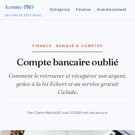
Entreprise
Finance
Investissement
C
BUSINESS ÉDITORIAL
Aller
au
contenu
FINANCE · BANQUE & COMPTES
compte bancaire oublié
Comment le retrouver et récupérer son argent,
grâce à la loi Eckert et au service gratuit
Ciclade.
Par Claire Merlot
30 mai 2026
8 min de lecture