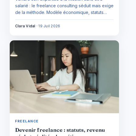
salarié : le freelance consulting séduit mais exige
de la méthode. Modèle économique, statuts
français et contraintes réelles pour se lancer
dans le conseil indépendant.
Clara Vidal
·
19 Juil 2026
FREELANCE
Devenir freelance : statuts, revenu