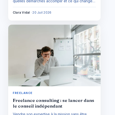
quelles démarches accomplir et ce qui change
vraiment au quotidien : le guide d'entrée pour se
lancer en connaissance de cause.
Clara Vidal
·
20 Juil 2026
FREELANCE
Freelance consulting : se lancer dans
le conseil indépendant
Vendre son expertise à la mission sans être