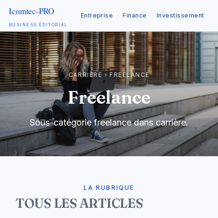
Entreprise
Finance
Investissement
C
BUSINESS ÉDITORIAL
Aller
au
contenu
CARRIÈRE
›
FREELANCE
Freelance
Sous-catégorie freelance dans carrière.
LA RUBRIQUE
TOUS LES ARTICLES