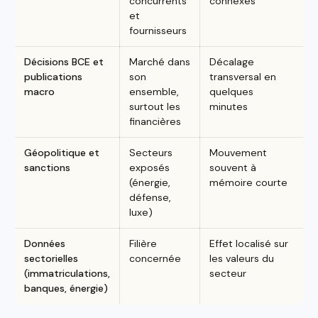
concurrents
connexes
et
fournisseurs
Décisions BCE et
Marché dans
Décalage
publications
son
transversal en
macro
ensemble,
quelques
surtout les
minutes
financières
Géopolitique et
Secteurs
Mouvement
sanctions
exposés
souvent à
(énergie,
mémoire courte
défense,
luxe)
Données
Filière
Effet localisé sur
sectorielles
concernée
les valeurs du
(immatriculations,
secteur
banques, énergie)